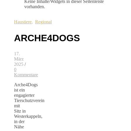
Keine Inhalte/Widgets in dieser Seitenleiste
vorhanden.
Haustiere
,
Regional
ARCHE4DOGS
17.
März
2025
/
0
Kommentare
Arche4Dogs
ist ein
engagierter
Tierschutzverein
mit
Sitz in
Westerkappeln,
in der
Nähe