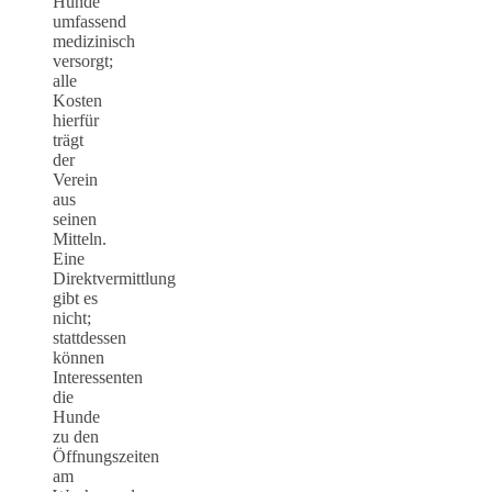
Hunde
umfassend
medizinisch
versorgt;
alle
Kosten
hierfür
trägt
der
Verein
aus
seinen
Mitteln.
Eine
Direktvermittlung
gibt es
nicht;
stattdessen
können
Interessenten
die
Hunde
zu den
Öffnungszeiten
am