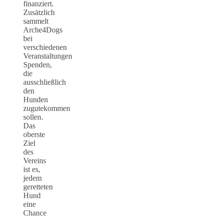
finanziert.
Zusätzlich
sammelt
Arche4Dogs
bei
verschiedenen
Veranstaltungen
Spenden,
die
ausschließlich
den
Hunden
zugutekommen
sollen.
Das
oberste
Ziel
des
Vereins
ist es,
jedem
geretteten
Hund
eine
Chance