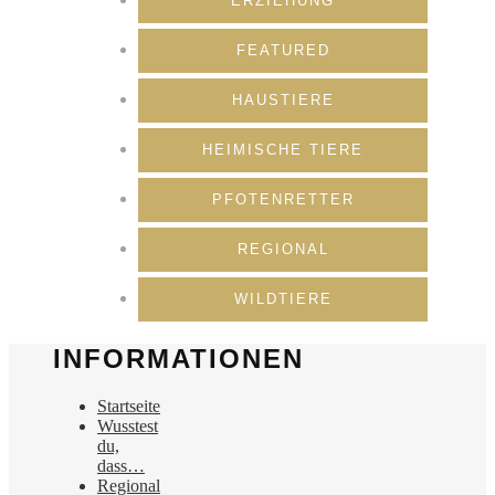
ERZIEHUNG
FEATURED
HAUSTIERE
HEIMISCHE TIERE
PFOTENRETTER
REGIONAL
WILDTIERE
INFORMATIONEN
Startseite
Wusstest
du,
dass…
Regional