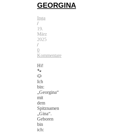
GEORGINA
Inga
/
19.
März
2025
/
0
Kommentare
Hi!
🐾
🐶
Ich
bin:
„Georgina“
mit
dem
Spitznamen
„Gina“.
Geboren
bin
ich: