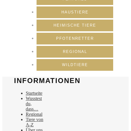
HAUSTIERE
HEIMISCHE TIERE
PFOTENRETTER
REGIONAL
WILDTIERE
INFORMATIONEN
Startseite
Wusstest
du,
dass…
Regional
Tiere von
A-Z
Über uns