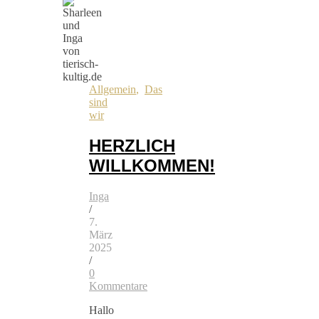
Allgemein
,
Das
sind
wir
HERZLICH
WILLKOMMEN!
Inga
/
7.
März
2025
/
0
Kommentare
Hallo