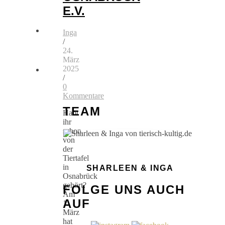
E.V.
Inga
/
24.
März
2025
/
0
Kommentare
TEAM
Habt
ihr
schon
von
der
Tiertafel
in
SHARLEEN & INGA
Osnabrück
gehört?
FOLGE UNS AUCH
Am
AUF
1.
März
hat