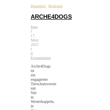
Haustiere
,
Regional
ARCHE4DOGS
Inga
/
17.
März
2025
/
0
Kommentare
Arche4Dogs
ist
ein
engagierter
Tierschutzverein
mit
Sitz
in
Westerkappeln,
in