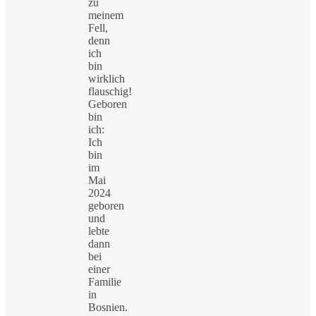
zu
meinem
Fell,
denn
ich
bin
wirklich
flauschig!
Geboren
bin
ich:
Ich
bin
im
Mai
2024
geboren
und
lebte
dann
bei
einer
Familie
in
Bosnien.