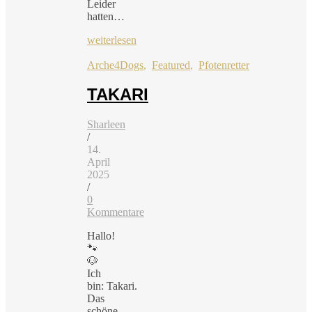
Leider
hatten…
weiterlesen
Arche4Dogs
,
Featured
,
Pfotenretter
TAKARI
Sharleen
/
14.
April
2025
/
0
Kommentare
Hallo!
🐾
🐶
Ich
bin: Takari.
Das
schöne