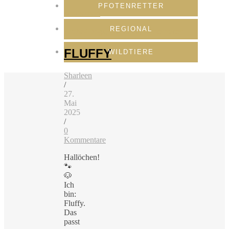
PFOTENRETTER
weiterlesen
REGIONAL
Arche4Dogs
,
Featured
,
Pfotenretter
FLUFFY
WILDTIERE
Sharleen
/
27.
Mai
2025
/
0
Kommentare
Hallöchen!
🐾
🐶
Ich
bin:
Fluffy.
Das
passt