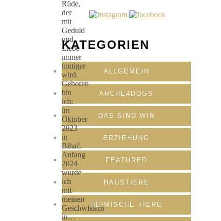
Rüde,
der
mit
Geduld
und
KATEGORIEN
Liebe
immer
mutiger
ALLGEMEIN
wird.
Geboren
bin
ARCHE4DOGS
ich:
im
DAS SIND WIR
Oktober
2023
in
ERZIEHUNG
Bihać.
Anfang
FEATURED
2024
wurde
ich
HAUSTIERE
mit
meinen
HEIMISCHE TIERE
Geschwistern
in…