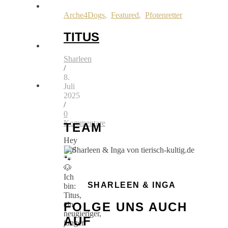
Arche4Dogs
,
Featured
,
Pfotenretter
TITUS
Sharleen
/
8.
Juli
2025
/
0
Kommentare
TEAM
Hey
Du!
🐾
🐶
Ich
SHARLEEN & INGA
bin:
Titus,
ein
FOLGE UNS AUCH
neugieriger,
AUF
junger