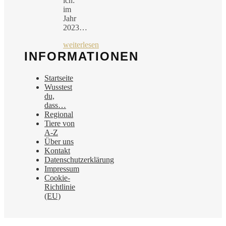
ich:
im
Jahr
2023…
weiterlesen
INFORMATIONEN
Startseite
Wusstest
du,
dass…
Regional
Tiere von
A-Z
Über uns
Kontakt
Datenschutzerklärung
Impressum
Cookie-
Richtlinie
(EU)